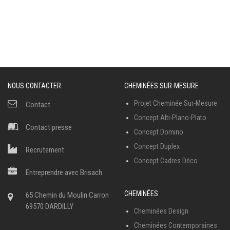
NOUS CONTACTER
CHEMINÉES SUR-MESURE
Projet Cheminée Sur-Mesure
Contact
Concept Alti-Plano-Plato
Contact presse
Concept Domino
Concept Duplex
Recrutement
Concept Cadres Déco
Entreprendre avec Brisach
CHEMINÉES
65 Chemin du Moulin Carron
69570 DARDILLY
Cheminées Design
Cheminées Contemporaines